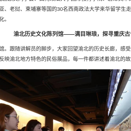
亚、老挝、柬埔寨等国的30名西南政法大学来华留学生
化。
渝北历史文化陈列馆——满目琳琅，探寻重庆古
馆。跟随讲解员的脚步，大家回望渝北的历史长廊，感受
反映渝北地方特色的民俗展品，每一件都讲述着渝北的故