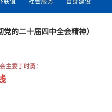
外联谊
社会服务
自身建设
贯彻党的二十届四中全会精神）
会主委丁时勇：
线
）