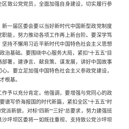
领全区致公党党员，全面加强自身建设，切实履行参
，新一届区委会要以当好新时代中国新型政党制度
党职能，努力推动各项工作再上新台阶。要深学笃
，坚持不懈用习近平新时代中国特色社会主义思想
政治基础。要围绕中心服务大局，紧扣“十五五”目
略部署，建诤言、献良策、谋发展，讲好中国故事
初心。要立足加强中国特色社会主义参政党建设，
才根基。
工作予以充分肯定。他强调，要增强与党同心的政
要谱写侨海报国的时代新篇，紧扣全区“十五五”时
党派新貌，对标“四新”“三好”总要求，努力建强班
共沙坪坝区委将一如既往重视、支持致公党沙坪坝