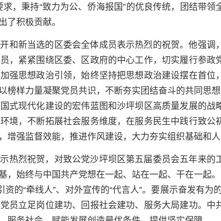
”要求，秉持“致力为公、侨海报国”的优良传统，团结带
出了积极贡献。
召开和新当选的区委会全体成员表示热烈的祝贺。他强调
党员，紧紧围绕区委、区政府的中心工作，切实履行参政
续加强思想政治引领，始终坚持把思想政治建设摆在首位
以榜样力量凝聚党员共识，不断夯实团结奋斗的共同思想
中国式现代化建设的宏伟蓝图和沙坪坝区高质量发展的战
部环境，不断拓展社会服务维度，在服务民生中践行致公
，增强监督效能，推进作风建设，大力夯实组织基础和人
表示热烈祝贺，对致公党沙坪坝区第五届委员会五年来的
基，始终与中国共产党想在一起、站在一起、干在一起。
资的“牵线人”、对外宣传的“代言人”。要展示奋发有为的
导党员立足岗位建功、回报社会建功、服务大局建功。中
、服务社会、赋能发展创造最优条件、提供坚实保障。